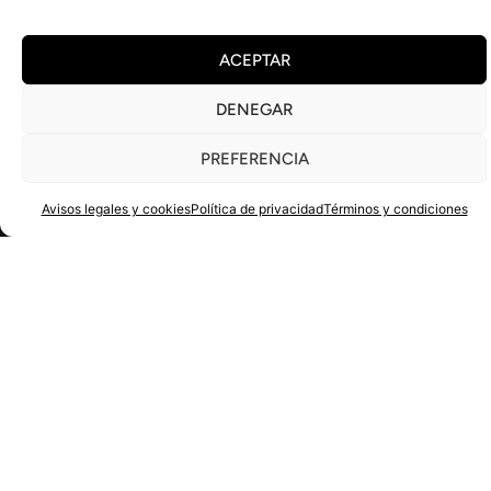
ACEPTAR
DENEGAR
VALORACIONES DE EXPERTOS
PREFERENCIA
Avisos legales y cookies
Política de privacidad
Términos y condiciones
PARKER 2024
PEÑÍN 2024
VARIEDADES